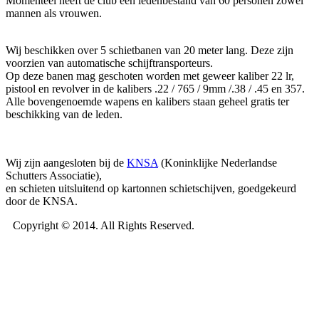
Momenteel heeft de club een ledenbestand van 60 personen zowel
mannen als vrouwen.
Wij beschikken over 5 schietbanen van 20 meter lang. Deze zijn
voorzien van automatische schijftransporteurs.
Op deze banen mag geschoten worden met geweer kaliber 22 lr,
pistool en revolver in de kalibers .22 / 765 / 9mm /.38 / .45 en 357.
Alle bovengenoemde wapens en kalibers staan geheel gratis ter
beschikking van de leden.
Wij zijn aangesloten bij de
KNSA
(Koninklijke Nederlandse
Schutters Associatie),
en schieten uitsluitend op kartonnen schietschijven, goedgekeurd
door de KNSA.
Copyright © 2014. All Rights Reserved.