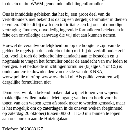
in de circulaire WWM genoemde inlichtingenformulier.
Ons is inmiddels gebleken dat het bij een groot deel van de
verlofhouders niet bekend is dat zij een dergelijk formulier in dienen
te vullen. Dit leidt bij uw leden tot irritaties en bij ons tot onnodige
vertraging. Immers, onvolledig ingevulde formulieren betekenen in
feite een onvolledige aanvraag die wij niet aan kunnen nemen.
Hoewel de verantwoordelijkheid om op de hoogte te zijn van de
geldende regels (en dus ook circulaire) m.i. bij de verlofhouder zelf
ligt, voel ik toch de behoefte hier aandacht aan te besteden en u
nogmaals te vragen het formulier onder de aandacht van uw leden te
brengen. Het bedoelde inlichtingenformulier (bijalge C4 of C5) is
onder andere te downloaden van de site van de KNSA,
www.politie.nl of op www.overheid.nl. Als politie versturen wij
dergelijke formulieren niet.
Daarnaast wil ik u bekend maken dat wij het tonen van wapens
makkelijker willen maken. Met ingang van heden hoeft voor het
tonen van een wapen geen afspraak meer te worden gemaakt, maar
is het mogelijk om op zaterdagen in de oneven weken (beginnend
op zaterdag 26 oktober) tussen 08:00 - 11:30 uur binnen te lopen
aan ons bureau aan de Huizingalaan.
Telefoon 0623083127